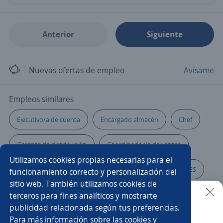
Anterior
Siguiente
Nuevas ofertas de empleo
Avísame
Empleos similares
Ejecutivo/a de cuenta
Encargado almacén
Chef
Gerente de distribución
Coordinador/a de ventas
Utilizamos cookies propias necesarias para el
Agente de ventas
EJECUTIVO DE ATENCIÓN A CLIENTES
funcionamiento correcto y personalización del
sitio web. También utilizamos cookies de
Gerente de sucursal
Asesor/a de ventas
terceros para fines analíticos y mostrarte
publicidad relacionada según tus preferencias.
Buscar es más fácil en la app
Para más información sobre las cookies y
Gerente de tienda
Gerente de finanzas