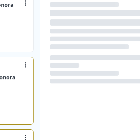
onora
Sonora