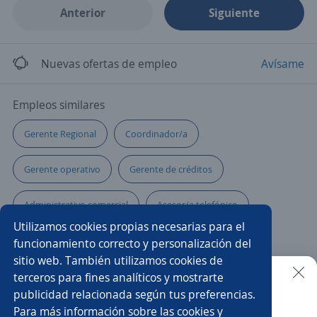
Anterior
Siguiente
Nuevas ofertas de empleo
Avísame
Empleos similares
Gerente Regional
Coordinador/a
Gerente operativo
Gerente de créditos
Administrativo comercial
Asesor/a telefónico
Utilizamos cookies propias necesarias para el
Jefe de piso
Sub gerente de ventas
funcionamiento correcto y personalización del
sitio web. También utilizamos cookies de
Subgerente restaurante
terceros para fines analíticos y mostrarte
publicidad relacionada según tus preferencias.
Buscar es más fácil en la app
Para más información sobre las cookies y
EJECUTIVO DE ATENCIÓN A CLIENTES
Agente de ventas