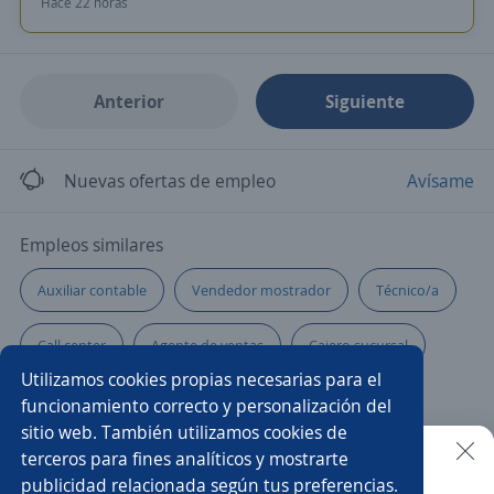
Hace 22 horas
Anterior
Siguiente
Nuevas ofertas de empleo
Avísame
Empleos similares
Auxiliar contable
Vendedor mostrador
Técnico/a
Call center
Agente de ventas
Cajero sucursal
Utilizamos cookies propias necesarias para el
Gerente administrativo
Especialista de nóminas
funcionamiento correcto y personalización del
sitio web. También utilizamos cookies de
Auxiliar de cocina
Multifuncional
terceros para fines analíticos y mostrarte
publicidad relacionada según tus preferencias.
Buscar es más fácil en la app