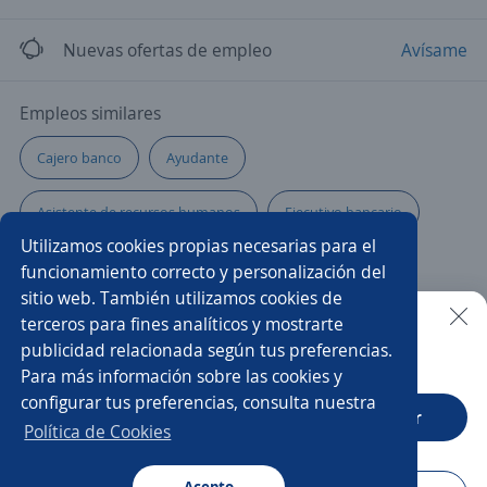
Nuevas ofertas de empleo
Avísame
Empleos similares
Cajero banco
Ayudante
Asistente de recursos humanos
Ejecutivo bancario
Utilizamos cookies propias necesarias para el
Chófer repartidor
Promotor/a asesor de venta
funcionamiento correcto y personalización del
sitio web. También utilizamos cookies de
Gerente de ventas
Médico/a general
terceros para fines analíticos y mostrarte
publicidad relacionada según tus preferencias.
Buscar es más fácil en la app
Para más información sobre las cookies y
Reclutamiento
Coordinador/a de almacén
configurar tus preferencias, consulta nuestra
CT App
Abrir
Ayudante de limpieza
Chófer ventas
Política de Cookies
Chófer de reparto
Gerente
Atención al cliente
Acepto