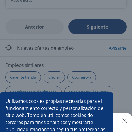
Hace 6 horas
Anterior
Siguiente
Nuevas ofertas de empleo
Avísame
Empleos similares
Gerente tienda
Chófer
Cocinero/a
Coordinador/a de almacén
Supervisor/a de ventas
Utilizamos cookies propias necesarias para el
Jefe/a
Gerente de ventas
funcionamiento correcto y personalización del
sitio web. También utilizamos cookies de
Gerente de recursos humanos
Mecánico/a
terceros para fines analíticos y mostrarte
publicidad relacionada según tus preferencias.
Buscar es más fácil en la app