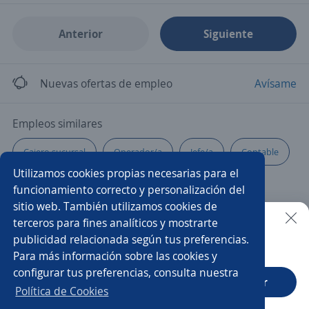
Anterior
Siguiente
Nuevas ofertas de empleo
Avísame
Empleos similares
Cajero sucursal
Operador/a
Jefe/a
Contable
Utilizamos cookies propias necesarias para el
Subgerente
Asistente de recursos humanos
funcionamiento correcto y personalización del
sitio web. También utilizamos cookies de
Ejecutivo bancario
Call center
Chófer ventas
terceros para fines analíticos y mostrarte
publicidad relacionada según tus preferencias.
Buscar es más fácil en la app
Para más información sobre las cookies y
Chófer
Auxiliar administrativo/a
Teleoperador/a
configurar tus preferencias, consulta nuestra
CT App
Abrir
Auxiliar contable
Supervisor/a
Política de Cookies