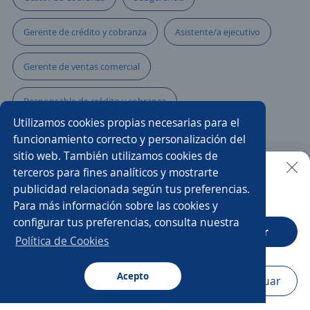
Gerente de crédito y cobranza
Asistente/a ejecutivo
Gerente de ventas comercial
Responsable de crédito y cobranza
Utilizamos cookies propias necesarias para el
Gerente de ventas y atención a clientes
funcionamiento correcto y personalización del
sitio web. También utilizamos cookies de
Agente ventas telemarketing
terceros para fines analíticos y mostrarte
publicidad relacionada según tus preferencias.
Buscar es más fácil en la app
Para más información sobre las cookies y
Gerente de ventas agencia automotriz
configurar tus preferencias, consulta nuestra
CT App
Abrir
EJECUTIVO DE ATENCIÓN A CLIENTES
Gestor domiciliario
Política de Cookies
Cajas
Ejecutivo cobranza
Acepto
Navegador
Continuar
Buscar
Postulaciones
Avisos
Favoritos
Menú