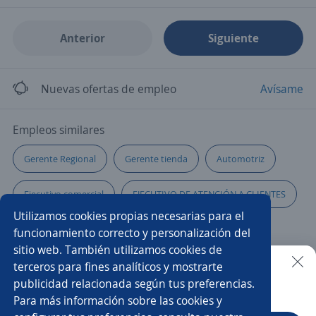
Anterior
Siguiente
Nuevas ofertas de empleo
Avísame
Empleos similares
Gerente Regional
Gerente tienda
Automotriz
Ejecutivo comercial
EJECUTIVO DE ATENCIÓN A CLIENTES
Utilizamos cookies propias necesarias para el
Teleoperador/a
Gerente de créditos
funcionamiento correcto y personalización del
sitio web. También utilizamos cookies de
Ejecutivo de crédito
Responsable
terceros para fines analíticos y mostrarte
publicidad relacionada según tus preferencias.
Buscar es más fácil en la app
Para más información sobre las cookies y
Agente de ventas y atención al cliente
Agente