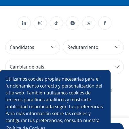
Candidatos
Reclutamiento
Cambiar de país
Utilizamos cookies propias necesarias para el
Copyright 2014 - 2026 DGNET LTD.
funcionamiento correcto y personalización del
¿Quiénes somos?
/
Aviso legal
/
privacidad
sitio web. También utilizamos cookies de
terceros para fines analíticos y mostrarte
publicidad relacionada según tus preferencias.
Para más información sobre las cookies y
configurar tus preferencias, consulta nuestra
Política de Cookies