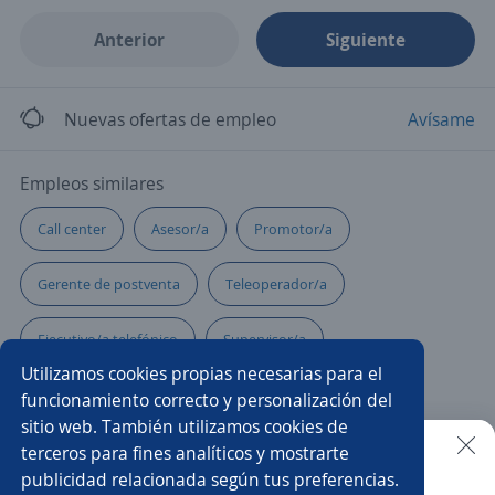
Anterior
Siguiente
Nuevas ofertas de empleo
Avísame
Empleos similares
Call center
Asesor/a
Promotor/a
Gerente de postventa
Teleoperador/a
Ejecutivo/a telefónico
Supervisor/a
Utilizamos cookies propias necesarias para el
Agente ventas telemarketing
funcionamiento correcto y personalización del
sitio web. También utilizamos cookies de
Bilingual customer service representative
terceros para fines analíticos y mostrarte
publicidad relacionada según tus preferencias.
Buscar es más fácil en la app