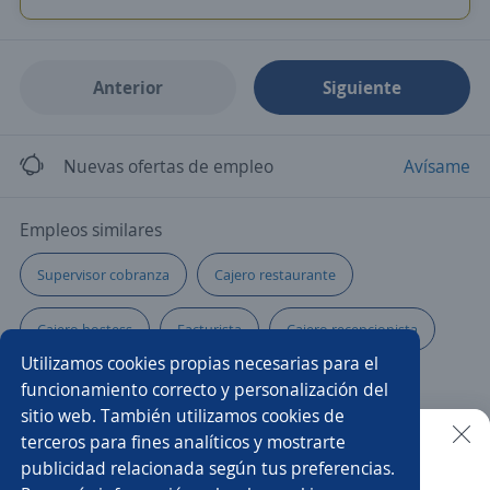
Anterior
Siguiente
Nuevas ofertas de empleo
Avísame
Empleos similares
Supervisor cobranza
Cajero restaurante
Cajero hostess
Facturista
Cajero recepcionista
Utilizamos cookies propias necesarias para el
Auxiliar en crédito y cobranza
Supervisor/a
funcionamiento correcto y personalización del
sitio web. También utilizamos cookies de
Asesor previsional
Cajero valuador
Auxiliar
terceros para fines analíticos y mostrarte
publicidad relacionada según tus preferencias.
Buscar es más fácil en la app