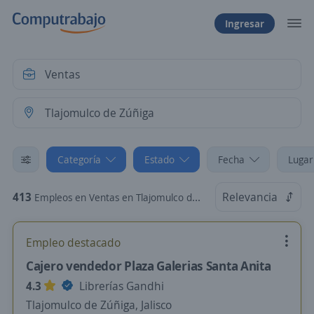
Ingresar
Categoría
Estado
Fecha
Lugar
413
Relevancia
Empleos en Ventas en Tlajomulco de Zúñiga, Jalisco
Empleo destacado
Cajero vendedor Plaza Galerias Santa Anita
4.3
Librerías Gandhi
Tlajomulco de Zúñiga, Jalisco