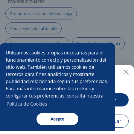
Empleos similares
Promotor/a de venta de tv de paga
Chófer vendedor al detalle
Promotor/a asesor de créditos
Promotor/a de telefonía
Utilizamos cookies propias necesarias para el
Asesor previsional
Promotor/a de ventas
funcionamiento correcto y personalización del
sitio web. También utilizamos cookies de
Cajero/a vendedor
Gerente de sucursal
terceros para fines analíticos y mostrarte
publicidad relacionada según tus preferencias.
Buscar es más fácil en la app
Para más información sobre las cookies y
Supervisor/a de ventas
Cajero/a
configurar tus preferencias, consulta nuestra
CT App
Abrir
Asesor/a telefónico
Venta
Vendedor telefonía
Política de Cookies
Promotor/a de autoservicio
Chef
Acepto
Navegador
Continuar
Buscar
Postulaciones
Avisos
Favoritos
Menú