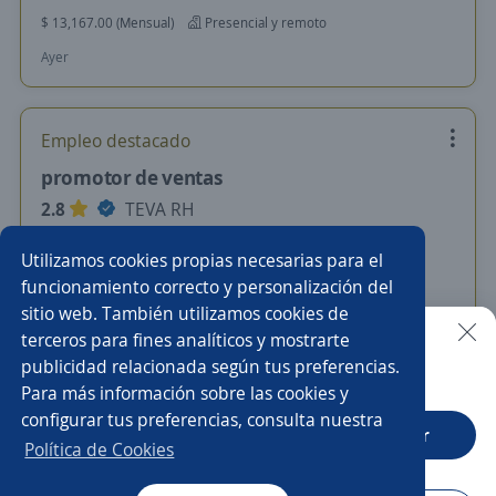
$ 13,167.00 (Mensual)
Presencial y remoto
Ayer
Empleo destacado
promotor de ventas
2.8
TEVA RH
Atizapán de Zaragoza, Estado de México
Utilizamos cookies propias necesarias para el
Remoto
funcionamiento correcto y personalización del
sitio web. También utilizamos cookies de
Ayer
terceros para fines analíticos y mostrarte
publicidad relacionada según tus preferencias.
Buscar es más fácil en la app
Para más información sobre las cookies y
Nuevas ofertas de empleo
Avísame
configurar tus preferencias, consulta nuestra
CT App
Abrir
Política de Cookies
Empleos similares