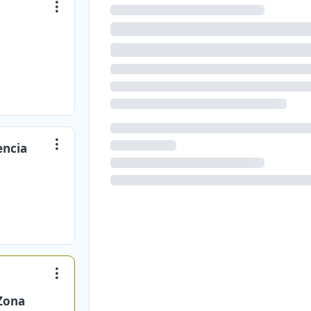
encia
 Zona