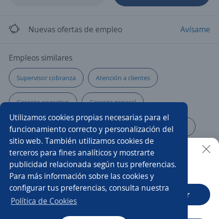
Nuevas ofertas de empleo
Avísame
Empleos similares
Supervisor cobranza
Atención a clientes
Gerente operativo
Gerente general
Utilizamos cookies propias necesarias para el
Sub gerente de ventas
Supervisor/a
Desarrollo
funcionamiento correcto y personalización del
sitio web. También utilizamos cookies de
Asistente/a ejecutivo
Coordinador/a
terceros para fines analíticos y mostrarte
publicidad relacionada según tus preferencias.
Buscar es más fácil en la app
Para más información sobre las cookies y
Ejecutivo comercial
Ejecutivo de crédito
configurar tus preferencias, consulta nuestra
CT App
Abrir
Gerente de distribución
Gerente de ventas
Política de Cookies