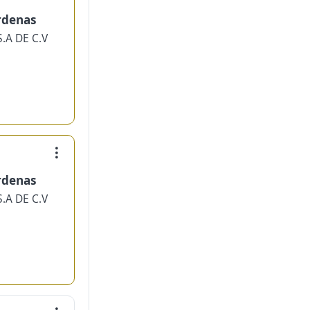
rdenas
.A DE C.V
rdenas
.A DE C.V