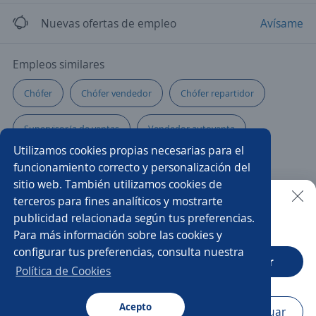
Nuevas ofertas de empleo
Avísame
Empleos similares
Chófer
Chófer vendedor
Chófer repartidor
Supervisor/a de ventas
Vendedor autoventa
Utilizamos cookies propias necesarias para el
Vendedor motociclista
Motociclista
funcionamiento correcto y personalización del
sitio web. También utilizamos cookies de
Representante comercial
Chófer almacenista
terceros para fines analíticos y mostrarte
publicidad relacionada según tus preferencias.
Buscar es más fácil en la app
Para más información sobre las cookies y
Chófer de reparto
Ayudante de chófer repartidor
configurar tus preferencias, consulta nuestra
CT App
Abrir
Ayudante de chófer reparto
Chófer 3.5 toneladas
Política de Cookies
Comisionista
Chófer vendedor al detalle
Acepto
Navegador
Continuar