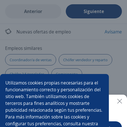
Anterior
Siguiente
Nuevas ofertas de empleo
Avísame
Empleos similares
Coordinador/a de ventas
Chófer vendedor y reparto
Chófer 3.5 toneladas
Comisionista
Utilizamos cookies propias necesarias para el
Vendedor autoventa
Chófer de reparto
funcionamiento correcto y personalización del
sitio web. También utilizamos cookies de
Chófer vendedor al detalle
Asesor/a de ventas
terceros para fines analíticos y mostrarte
publicidad relacionada según tus preferencias.
Buscar es más fácil en la app
Para más información sobre las cookies y
Promovendedor/a
Ayudante
configurar tus preferencias, consulta nuestra