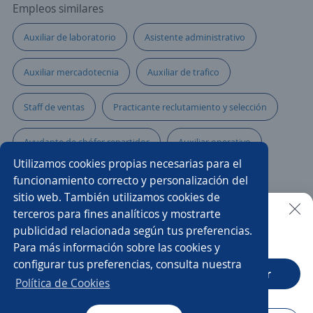
Empleos similares
Auxiliar de laboratorio
Asistente administrativo
Auxiliar mercadotecnia
Auxiliar de trafico
Staff de ventas
Practicante reclutamiento y selección
Ayudante de chófer repartidor
Auxiliar operativo
Utilizamos cookies propias necesarias para el
Auxiliar cuentas por pagar
Ayudante de limpieza
funcionamiento correcto y personalización del
sitio web. También utilizamos cookies de
Personal de intendencia
Auxiliar de farmacia
terceros para fines analíticos y mostrarte
publicidad relacionada según tus preferencias.
Buscar es más fácil en la app
Para más información sobre las cookies y
Ayudante de cafetería
configurar tus preferencias, consulta nuestra
CT App
Abrir
Analista de reclutamiento y selección
Política de Cookies