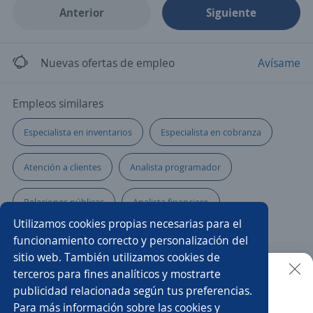
Anterior
Siguiente
Nuevas ofertas de empleo
Avísame
Empleos similares
Especialista en inventarios
Especialista en cobranza
Atención a clientes
Analista programador
Relaciones públicas
Analista financiero
Utilizamos cookies propias necesarias para el
Analista de marketing
Asesor/a educativo
funcionamiento correcto y personalización del
sitio web. También utilizamos cookies de
Analista impuestos
Auxiliar administrativo/a
terceros para fines analíticos y mostrarte
publicidad relacionada según tus preferencias.
Buscar es más fácil en la app
Para más información sobre las cookies y
Analista fiscal
Asesor de servicio
Auxiliar contable