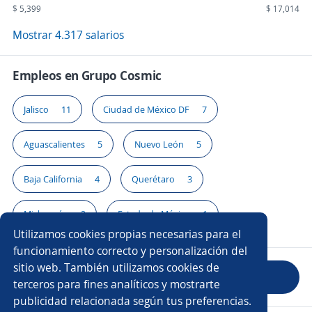
$ 5,399
$ 17,014
Mostrar 4.317 salarios
Empleos en Grupo Cosmic
Jalisco
11
Ciudad de México DF
7
Aguascalientes
5
Nuevo León
5
Baja California
4
Querétaro
3
Michoacán
2
Estado de México
1
Utilizamos cookies propias necesarias para el
funcionamiento correcto y personalización del
sitio web. También utilizamos cookies de
Evaluar empresa
terceros para fines analíticos y mostrarte
publicidad relacionada según tus preferencias.