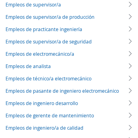
Empleos de supervisor/a
Empleos de supervisor/a de producción
Empleos de practicante ingeniería
Empleos de supervisor/a de seguridad
Empleos de electromecánico/a
Empleos de analista
Empleos de técnico/a electromecánico
Empleos de pasante de ingeniero electromecánico
Empleos de ingeniero desarrollo
Empleos de gerente de mantenimiento
Empleos de ingeniero/a de calidad