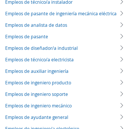
Empleos de técnico/a instalador
Empleos de pasante de ingeniería mecánica eléctrica
Empleos de analista de datos
Empleos de pasante
Empleos de diseñador/a industrial
Empleos de técnico/a electricista
Empleos de auxiliar ingeniería
Empleos de ingeniero producto
Empleos de ingeniero soporte
Empleos de ingeniero mecánico
Empleos de ayudante general
Empleos de ingeniero/a electrónico