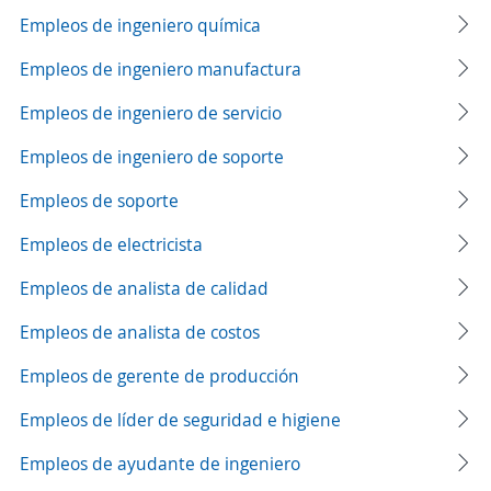
Empleos de ingeniero química
Empleos de ingeniero manufactura
Empleos de ingeniero de servicio
Empleos de ingeniero de soporte
Empleos de soporte
Empleos de electricista
Empleos de analista de calidad
Empleos de analista de costos
Empleos de gerente de producción
Empleos de líder de seguridad e higiene
Empleos de ayudante de ingeniero