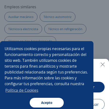
Empleos similares
Auxiliar mecánico
Técnico automotriz
Técnico/a electricista
Técnico en refrigeración
Técnico en Aire Acondicionado
Utilizamos cookies propias necesarias para el
Tecnico mecanico automotriz
Ayudante mecánico
funcionamiento correcto y personalización del
sitio web. También utilizamos cookies de
Programador cnc
Ejecutivo/a de ventas
terceros para fines analíticos y mostrarte
publicidad relacionada según tus preferencias.
Buscar es más fácil en la app
Para más información sobre las cookies y
Mecánico mantenimiento
Mantenimiento
configurar tus preferencias, consulta nuestra
CT App
Abrir
Vendedor sénior
Ingeniero/a de proyectos
Política de Cookies
Mecánico aparatista
Asesor de servicio
Acepto
Navegador
Continuar