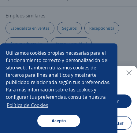
Empleos similares
Especialista en ventas
Seguros
Recepcionista
Asesora de ventas
Asesor seguridad
Utilizamos cookies propias necesarias para el
Coordinador administrativo
Agente de seguros
funcionamiento correcto y personalización del
sitio web. También utilizamos cookies de
Enfermero/a
Agente ventas telemarketing
terceros para fines analíticos y mostrarte
publicidad relacionada según tus preferencias.
Buscar es más fácil en la app
Para más información sobre las cookies y
Becario/a
Representante de servicio al cliente
configurar tus preferencias, consulta nuestra
CT App
Abrir
Ejecutivo/a telefónico
Administrativo capturista
Política de Cookies
Pasante
Instructor/a
Acepto
Navegador
Continuar
Buscar
Postulaciones
Avisos
Favoritos
Menú