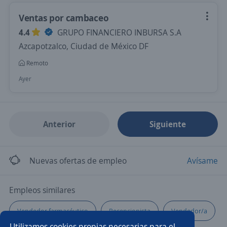
Ventas por cambaceo
4.4
GRUPO FINANCIERO INBURSA S.A
Azcapotzalco, Ciudad de México DF
Remoto
Ayer
Anterior
Siguiente
Nuevas ofertas de empleo
Avísame
Empleos similares
Vendedor farmacéutico
Recepcionista
Vendedor/a
Utilizamos cookies propias necesarias para el