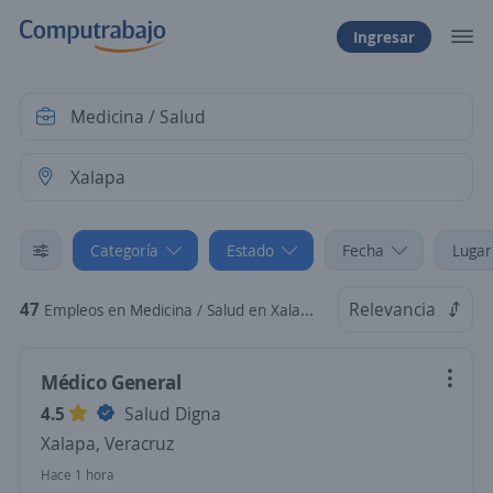
Ingresar
Categoría
Estado
Fecha
Lugar
47
Relevancia
Empleos en Medicina / Salud en Xalapa, Veracruz
Médico General
4.5
Salud Digna
Xalapa, Veracruz
Hace 1 hora