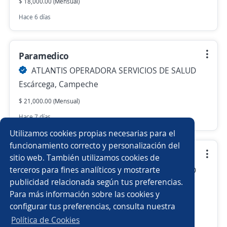
$ 18,000.00 (Mensual)
Hace 6 días
Paramedico
ATLANTIS OPERADORA SERVICIOS DE SALUD
Escárcega, Campeche
$ 21,000.00 (Mensual)
Hace 7 días
Utilizamos cookies propias necesarias para el
funcionamiento correcto y personalización del
Medico de dictamen
sitio web. También utilizamos cookies de
terceros para fines analíticos y mostrarte
ATLANTIS OPERADORA SERVICIOS DE SALUD
publicidad relacionada según tus preferencias.
Miguel Hidalgo, Ciudad de México DF
Para más información sobre las cookies y
$ 17,000.00 (Mensual)
configurar tus preferencias, consulta nuestra
Hace 7 días
Política de Cookies