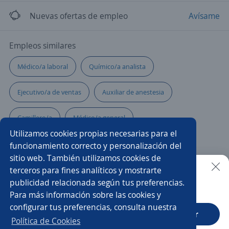
Nuevas ofertas de empleo
Avísame
Empleos similares
Médico/a laboral
Químico/a analista
Ejecutivo/a de ventas
Auxiliar de anestesia
Camillero/a
Médico/a general
Utilizamos cookies propias necesarias para el
Médico/a cirujano dentista
Laboratorista
funcionamiento correcto y personalización del
sitio web. También utilizamos cookies de
Enfermero general
Especialista
terceros para fines analíticos y mostrarte
publicidad relacionada según tus preferencias.
Buscar es más fácil en la app
Para más información sobre las cookies y
Médico/a de urgencias
Médico/a en salud ocupacional
configurar tus preferencias, consulta nuestra
CT App
Abrir
Médico radiólogo
Auxiliar administrativo/a
Política de Cookies