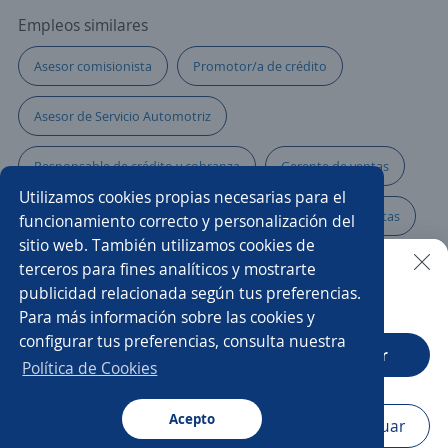
Empleos similares
Asesor comisionista
Promotor/a de crédito
Asesor de Servicio Automotriz
Responsable de crédito y cobranza
Gerente de ventas
Utilizamos cookies propias necesarias para el
Gerente tienda
Ejecutivo de ventas
Chófer ventas
funcionamiento correcto y personalización del
sitio web. También utilizamos cookies de
Subgerente
Vendedor campo
terceros para fines analíticos y mostrarte
publicidad relacionada según tus preferencias.
Buscar es más fácil en la app
Para más información sobre las cookies y
Chófer vendedor al detalle
Coordinador/a
configurar tus preferencias, consulta nuestra
CT App
Abrir
Agentes de preventa
Promotor/a de campo
Política de Cookies
Promotor/a de telefonía
Acepto
Navegador
Continuar