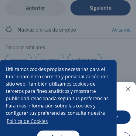
Anterior
Siguiente
Nuevas ofertas de empleo
Avísame
Empleos similares
Mesero/a
Cocinero/a
Chef ejecutivo
Utilizamos cookies propias necesarias para el
Gerente de alimentos y bebidas
Auxiliar
funcionamiento correcto y personalización del
sitio web. También utilizamos cookies de
Agente seguros
Valet parking
Gerente de ventas
terceros para fines analíticos y mostrarte
publicidad relacionada según tus preferencias.
Buscar es más fácil en la app
Para más información sobre las cookies y
Coordinador/a
Recepcionista
Supervisor/a
configurar tus preferencias, consulta nuestra
CT App
Abrir
Maitre
Ayudante de limpieza
Cajero restaurante
Política de Cookies
Agente