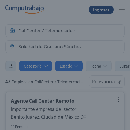
Ingresar
Categoría
Estado
Fecha
Lugar
47
Relevancia
Empleos en CallCenter / Telemercadeo en Soledad de Graciano Sánchez, San Luis Potosí
Agente Call Center Remoto
Importante empresa del sector
Benito Juárez, Ciudad de México DF
Remoto