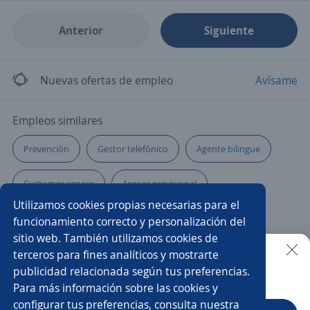
Anterior
Siguiente
Nuevas ofertas de empleo
Avísame
Empleos similares
Prevención
Gestor telefónico
Agente bilingue
Customer service
Asesor previsional
Utilizamos cookies propias necesarias para el
Ejecutivo/a de ventas
Especialista
funcionamiento correcto y personalización del
sitio web. También utilizamos cookies de
Ejecutivo de servicio
Practicante de seguridad
terceros para fines analíticos y mostrarte
publicidad relacionada según tus preferencias.
Buscar es más fácil en la app
Para más información sobre las cookies y
EJECUTIVO DE ATENCIÓN A CLIENTES
Asesor seguridad
configurar tus preferencias, consulta nuestra