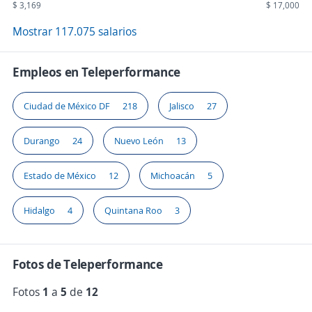
$ 3,169
$ 17,000
Mostrar 117.075 salarios
Empleos en Teleperformance
Ciudad de México DF
218
Jalisco
27
Durango
24
Nuevo León
13
Estado de México
12
Michoacán
5
Hidalgo
4
Quintana Roo
3
Fotos de Teleperformance
Fotos
1
a
5
de
12