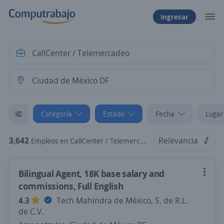
Ingresar
Categoría
Estado
Fecha
Lugar
3,642
Relevancia
Empleos en CallCenter / Telemercadeo en Ciudad de México DF
Bilingual Agent, 18K base salary and
commissions, Full English
4.3
Tech Mahindra de México, S. de R.L.
de C.V.