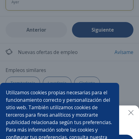
Ayer
Anterior
Siguiente
Nuevas ofertas de empleo
Avísame
Empleos similares
Tramitador/a
Lavador/a
Clarkista
Utilizamos cookies propias necesarias para el
Especialista
Gerente de seguridad patrimonial
funcionamiento correcto y personalización del
sitio web. También utilizamos cookies de
Embarques
Chófer ejecutivo uber
terceros para fines analíticos y mostrarte
publicidad relacionada según tus preferencias.
Buscar es más fácil en la app
Para más información sobre las cookies y
Ayudante de almacén
Ayudante general
Almacen
configurar tus preferencias, consulta nuestra