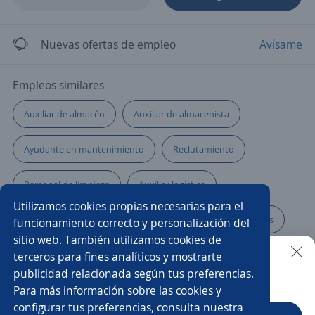
Nuevas ofertas de empleo
Avísame
Empleos similares
Auxiliar de almacén
Auxiliar de almacenista
Ayudante en mantenimiento
Reclutamiento
Personal de limpieza
Auxiliar logística
Utilizamos cookies propias necesarias para el
Auxiliar mantenimiento industrial
Asistente de ventas
funcionamiento correcto y personalización del
sitio web. También utilizamos cookies de
Ayudante de servicios generales
Auxiliar de compras
terceros para fines analíticos y mostrarte
publicidad relacionada según tus preferencias.
Buscar es más fácil en la app
Para más información sobre las cookies y
Lavaloza ayudante general
Practicante de seguridad
configurar tus preferencias, consulta nuestra