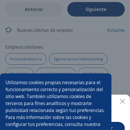
Anterior
Siguiente
Nuevas ofertas de empleo
Avísame
Empleos similares
Promovendedor/a
Agente ventas telemarketing
Ejecutivo/a
Ayudante general
Vendedor/a
Utilizamos cookies propias necesarias para el
Atención a clientes
Asistente de ventas
funcionamiento correcto y personalización del
sitio web. También utilizamos cookies de
Supervisor/a
Auxiliar administrativo/a
terceros para fines analíticos y mostrarte
publicidad relacionada según tus preferencias.
Buscar es más fácil en la app
Para más información sobre las cookies y
Encargado de tienda
Chófer ventas
configurar tus preferencias, consulta nuestra
CT App
Abrir