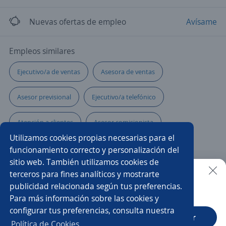
Nuevas ofertas de empleo
Avísame
Empleos similares
Ejecutivo/a de ventas
Asesora de ventas
Asesor previsional
Ejecutivo/a telefónico
Atención a clientes
Asesor comisionista
Utilizamos cookies propias necesarias para el
Asistente de ventas
Gerente tienda
funcionamiento correcto y personalización del
sitio web. También utilizamos cookies de
Gerente de sucursal
Especialista en ventas
terceros para fines analíticos y mostrarte
publicidad relacionada según tus preferencias.
Buscar es más fácil en la app
Para más información sobre las cookies y
Vendedor mostrador
Vendedor telefonía
configurar tus preferencias, consulta nuestra
CT App
Abrir
Promotor/a de crédito
Optometrista
Política de Cookies