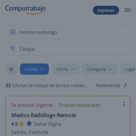
Ingresar
Estado
Fecha
Categoría
Lugar
23
Relevancia
Ofertas de trabajo de tecnico radiologo en Celaya, Guanajuato
Se precisa Urgente
Empleo destacado
Medico Radiólogo Remoto
4.5
Salud Digna
Saltillo, Coahuila