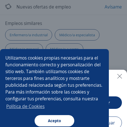
Nuevas ofertas de empleo
Avísame
Empleos similares
Enfermero/a industrial
Médico/a especialista
Médico/a general
Médico/a a cargo
Utilizamos cookies propias necesarias para el
Auxiliar de farmacia
Enfermero laboral
funcionamiento correcto y personalización del
sitio web. También utilizamos cookies de
Representante médico
Técnico/a radiólogo
terceros para fines analíticos y mostrarte
publicidad relacionada según tus preferencias.
Buscar es más fácil en la app
Para más información sobre las cookies y
Enfermero general
Asistente/a dental
configurar tus preferencias, consulta nuestra
CT App
Abrir
Médico/a radiólogo
Médico/a veterinario
Política de Cookies
Optometrista
Flebotomista
Paramédico/a
Acepto
Navegador
Continuar