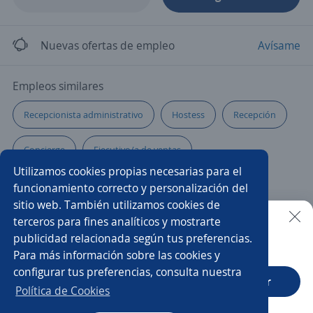
Nuevas ofertas de empleo
Avísame
Empleos similares
Recepcionista administrativo
Hostess
Recepción
Concierge
Ejecutivo/a de ventas
Utilizamos cookies propias necesarias para el
Recepcionista bilingüe
Hostess recepcionista
funcionamiento correcto y personalización del
sitio web. También utilizamos cookies de
Cajero recepcionista
Recepcionista para hotel
terceros para fines analíticos y mostrarte
publicidad relacionada según tus preferencias.
Buscar es más fácil en la app
Para más información sobre las cookies y
Recepcionista
Oficinista
Vendedor recepcionista
configurar tus preferencias, consulta nuestra
CT App
Abrir
Atención a clientes
Enfermero recepcionista
Política de Cookies