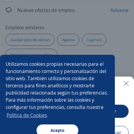
Nuevas ofertas de empleo
Avísame
Empleos similares
Auxiliar piso de ventas
Agente
Cajero/a
Promotor/a anaquelero
Utilizamos cookies propias necesarias para el
Bilingual customer service representative
funcionamiento correcto y personalización del
sitio web. También utilizamos cookies de
Asesor/a educativo
Impulsador/a
Valuador/a
terceros para fines analíticos y mostrarte
publicidad relacionada según tus preferencias.
Buscar es más fácil en la app
Para más información sobre las cookies y
Promotor/a asesor de créditos
Asesor comisionista
configurar tus preferencias, consulta nuestra
CT App
Abrir
Responsable de crédito y cobranza
Asesor/a comercial
Política de Cookies
Gerente
Vendedor preventista
Analista comercial
Acepto
Navegador
Continuar