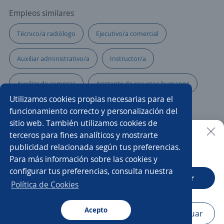
Empleos similares
Técnico/a radiólogo
Ejecutivo/a comercial
Auxiliar administrativo/a
Instructor/a
Auxiliar de compras
Asistente de recursos humanos
Utilizamos cookies propias necesarias para el
Automotriz
Asistente/a contable
Teacher
funcionamiento correcto y personalización del
sitio web. También utilizamos cookies de
Pasante administrativo
Cocinero/a
terceros para fines analíticos y mostrarte
publicidad relacionada según tus preferencias.
Buscar es más fácil en la app
Para más información sobre las cookies y
Gerente de sucursal
Promotor/a de crédito
configurar tus preferencias, consulta nuestra
CT App
Abrir
Practicante ingenierías industrial
Política de Cookies
Docente de diseño gráfico
Acepto
Navegador
Continuar