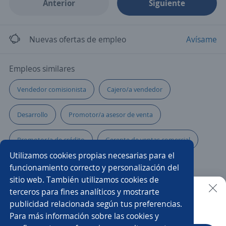
Anterior
Siguiente
Nuevas ofertas de empleo
Avísame
Empleos similares
Vendedor comisionista
Cajero/a vendedor
Desarrollo
Promotor/a asesor de venta
Promotor/a de crédito
Gerente de ventas comercial
Utilizamos cookies propias necesarias para el
Gerente comercial
Asesor/a patrimonial
funcionamiento correcto y personalización del
sitio web. También utilizamos cookies de
Ejecutivo/a de ventas
Ejecutivo de crédito
terceros para fines analíticos y mostrarte
publicidad relacionada según tus preferencias.
Buscar es más fácil en la app
Para más información sobre las cookies y
Analista administrativo
Asesor/a telefónico