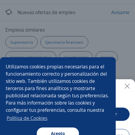
Nuevas ofertas de empleo
Avísame
Empleos similares
Supervisor/a
Ejecutivo/a financiero
Gerente administrativo
Coordinación
Agente
Utilizamos cookies propias necesarias para el
Gerente de proyectos
Subgerente/a de tienda
funcionamiento correcto y personalización del
sitio web. También utilizamos cookies de
Ejecutivo/a de ventas
Asesor/a de ventas
terceros para fines analíticos y mostrarte
publicidad relacionada según tus preferencias.
Buscar es más fácil en la app
Para más información sobre las cookies y
Gerente de ventas comercial
Ejecutivo de crédito
configurar tus preferencias, consulta nuestra
CT App
Abrir
Coordinador/a
Gerente de ventas agencia automotriz
Política de Cookies
Gerente de compras
Administrativo comercial
Acepto