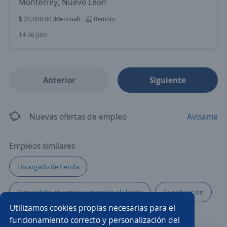
Monterrey, Nuevo León
$ 20,000.00 (Mensual)
Remoto
14 de julio
Anterior
Siguiente
Nuevas ofertas de empleo
Avísame
Empleos similares
Encargado de tienda
Especialista en ventas y atención al cliente
Coordinación
Utilizamos cookies propias necesarias para el
Promotor/a de crédito
Ejecutivo de crédito
funcionamiento correcto y personalización del