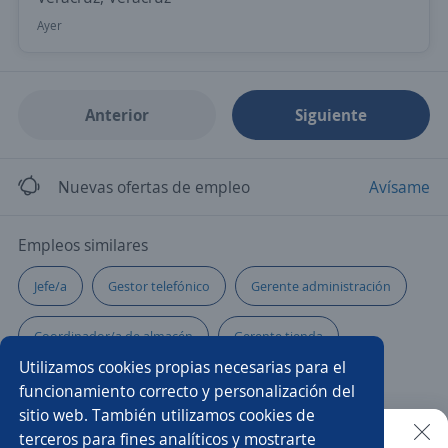
Ayer
Anterior
Siguiente
Nuevas ofertas de empleo
Avísame
Empleos similares
Jefe/a
Gestor telefónico
Gerente administración
Coordinador/a de almacén
Gerente tienda
Utilizamos cookies propias necesarias para el
Gestor administrativo
Administrativo/a
funcionamiento correcto y personalización del
sitio web. También utilizamos cookies de
Atención a clientes
Ejecutivo calidad
terceros para fines analíticos y mostrarte