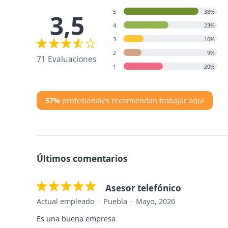
5
38%
3,5
4
23%
3
10%
2
9%
71 Evaluaciones
1
20%
57%
profesionales recomiendan trabajar aquí
Últimos comentarios
Asesor telefónico
Actual empleado
Puebla
Mayo, 2026
Es una buena empresa