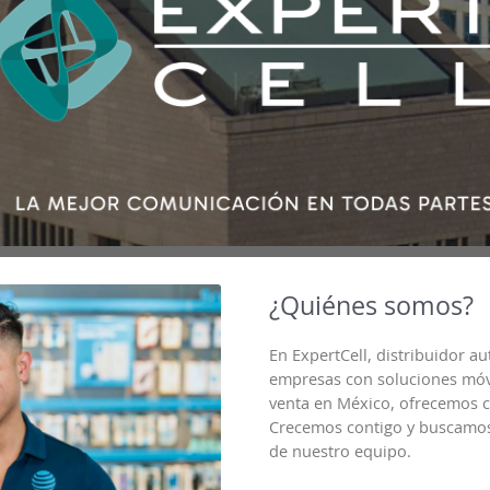
¿Quiénes somos?
En ExpertCell, distribuidor 
empresas con soluciones móv
venta en México, ofrecemos c
Crecemos contigo y buscamos
de nuestro equipo.