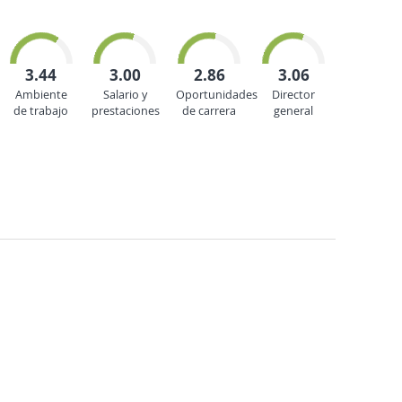
3.44
3.00
2.86
3.06
Ambiente
Salario y
Oportunidades
Director
de trabajo
prestaciones
de carrera
general