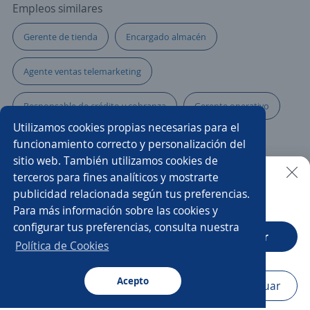
Empleos similares
Gerente de tienda
Encargado almacén
Agente ventas telemarketing
Responsable de crédito y cobranza
Gerente operativo
Utilizamos cookies propias necesarias para el
Ejecutivo/a telefónico
Ejecutivo/a de cuenta
funcionamiento correcto y personalización del
sitio web. También utilizamos cookies de
Supervisor/a de obra
Supervisor cobranza
terceros para fines analíticos y mostrarte
publicidad relacionada según tus preferencias.
Buscar es más fácil en la app
Para más información sobre las cookies y
Gerente restaurante
Community manager
configurar tus preferencias, consulta nuestra
CT App
Abrir
Gerente
Agente de ventas
Desarrollo
Política de Cookies
Gestor/a
Acepto
Navegador
Continuar
Buscar
Postulaciones
Avisos
Favoritos
Menú