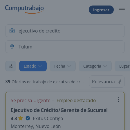
Ingresar
Estado
Fecha
Categoría
Lugar
39
Relevancia
Ofertas de trabajo de ejecutivo de credito en Tulum, Quintana Roo
Se precisa Urgente
Empleo destacado
Ejecutivo de Crédito/Gerente de Sucursal
4.3
Exitus Contigo
Monterrey, Nuevo León