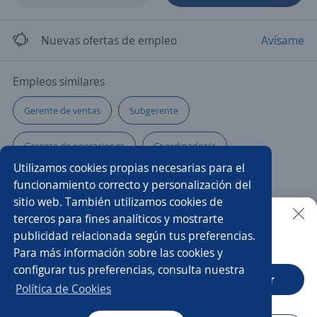
Nuevas ofertas de empleo
Avísame
Empleos similares
Gerente de ventas
Subgerente
Gerente de operaciones
Coordinador/a
Utilizamos cookies propias necesarias para el
Gerente financiero
Asesor/a financiero
funcionamiento correcto y personalización del
sitio web. También utilizamos cookies de
Coordinación
Asesor/a
Supervisor/a
terceros para fines analíticos y mostrarte
publicidad relacionada según tus preferencias.
Buscar es más fácil en la app
Para más información sobre las cookies y
Cajero banco
Cobranza domiciliaria
Chef
configurar tus preferencias, consulta nuestra
CT App
Abrir
Agente seguros
Multifuncional
Política de Cookies