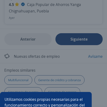
4.5
Caja Popular de Ahorros Yanga
Chignahuapan, Puebla
Ayer
Anterior
Siguiente
Nuevas ofertas de empleo
Avísame
Empleos similares
Multifuncional
Gerente de crédito y cobranza
Ejecutivo/a de cuenta
Ejecutivo de servicio
Utilizamos cookies propias necesarias para el
Supervisor cobranza
Asesor/a
Chef
funcionamiento correcto y personalización del